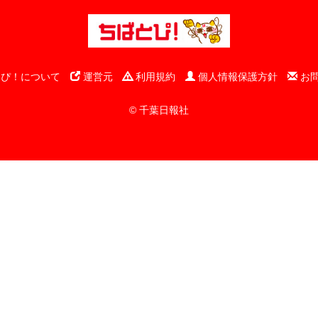
ぴ！について
運営元
利用規約
個人情報保護方針
お
© 千葉日報社