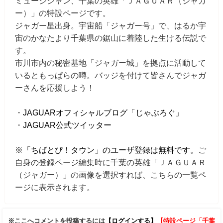
ミュージシャン、千葉の英雄「ＪＡＧＵＡＲ（ジャガ
ー）」の特設ページです。
ジャガー星出身。宇宙船「ジャガー号」で、はるか宇
宙のかなたより千葉県の鋸山に着陸した生ける伝説で
す。
市川市内の秘密基地「ジャガー城」を拠点に活動して
いるともっぱらの噂。バッジを付けて皆さんでジャガ
ーさんを応援しよう！
・
JAGUARオフィシャルブログ「じゃぶろぐ」
・
JAGUAR公式ツイッター
※「ちばとぴ！タウン」のユーザ登録は無料です
。ご
自身の登録ページ編集時に千葉の英雄「ＪＡＧＵＡＲ
（ジャガー）」の画像を選択すれば、こちらの一覧ペ
ージに表示されます。
※ここへコメントを投稿するには
【ログインする】
【特設ページ「千葉