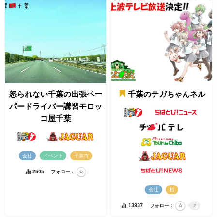
怒られない千葉の出張ペー
千葉のテガちゃんネル
パードライバー講習モロッ
コ屋千葉
会社
イベント
千葉市
2505
フォロー：
会社
柏
13937
フォロー：
2