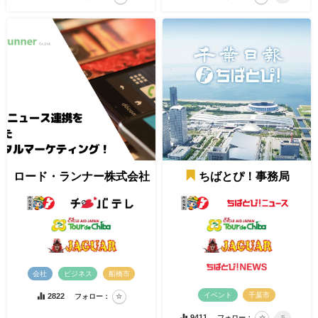
ロード・ランナー株式会社
ちばとぴ！事務局
会社
ビジネス
船橋市
イベント
千葉市
2822
フォロー：
9411
フォロー：
5