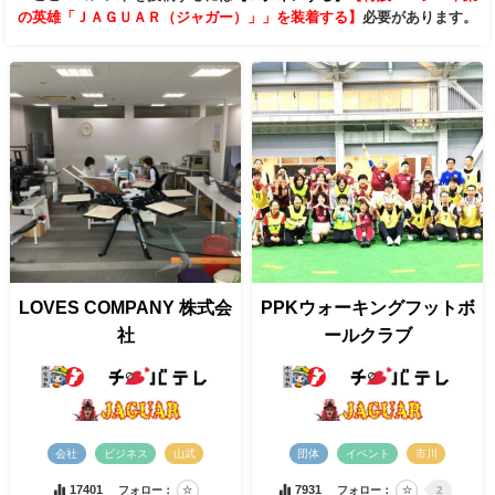
の英雄「ＪＡＧＵＡＲ（ジャガー）」」を装着する】
必要があります。
LOVES COMPANY 株式会
PPKウォーキングフットボ
社
ールクラブ
会社
ビジネス
山武
団体
イベント
市川
17401
7931
フォロー：
フォロー：
2