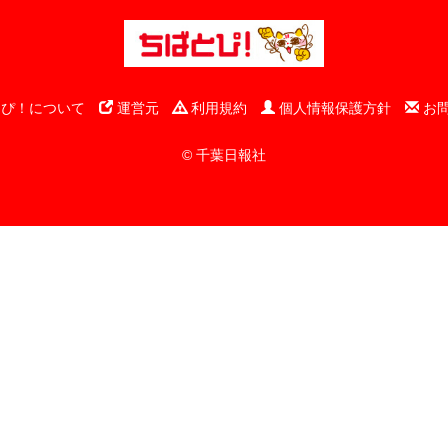
ぴ！について
運営元
利用規約
個人情報保護方針
お
© 千葉日報社