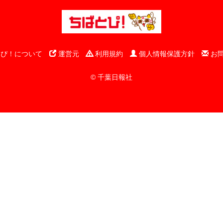
ぴ！について
運営元
利用規約
個人情報保護方針
お
© 千葉日報社