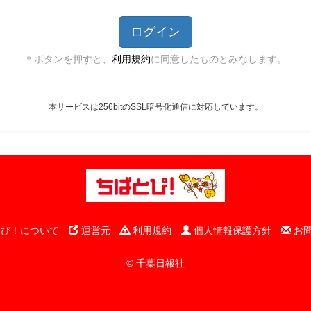
＊ボタンを押すと、
利用規約
に同意したものとみなします。
本サービスは256bitのSSL暗号化通信に対応しています。
ぴ！について
運営元
利用規約
個人情報保護方針
お
© 千葉日報社