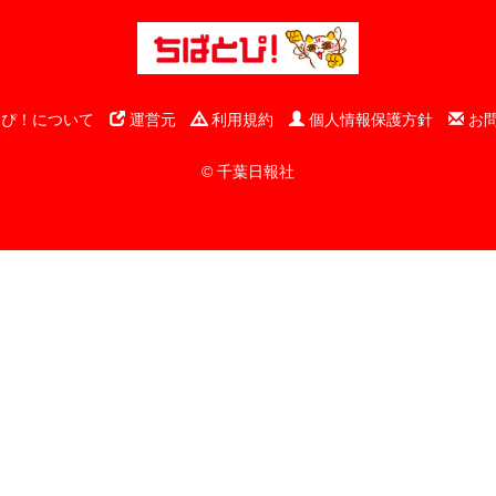
ぴ！について
運営元
利用規約
個人情報保護方針
お
© 千葉日報社