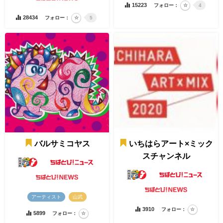
15223
フォロー：
4
28434
フォロー：
5
バルサミコヤス
いちはらアート×ミック
スチャンネル
アーティスト
山武
3910
フォロー：
5899
フォロー：