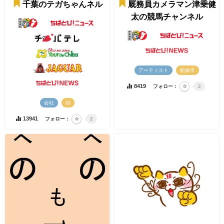
千葉のテガちゃんネル
厩務員カメラマン津乗健
太の競馬チャンネル
アーティスト
船橋市
8419
フォロー：
2
会社
柏
13941
フォロー：
2