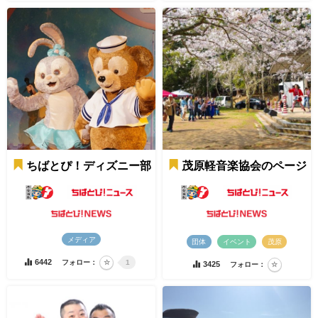
ちばとぴ！ディズニー部
茂原軽音楽協会のページ
メディア
団体
イベント
茂原
6442
フォロー：
1
3425
フォロー：