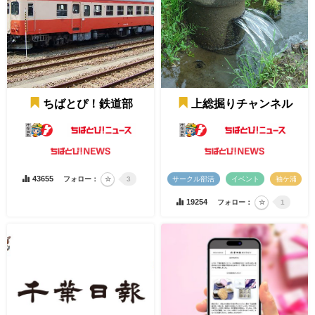
ちばとぴ！鉄道部
上総掘りチャンネル
43655
フォロー：
3
サークル部活
イベント
袖ケ浦
19254
フォロー：
1