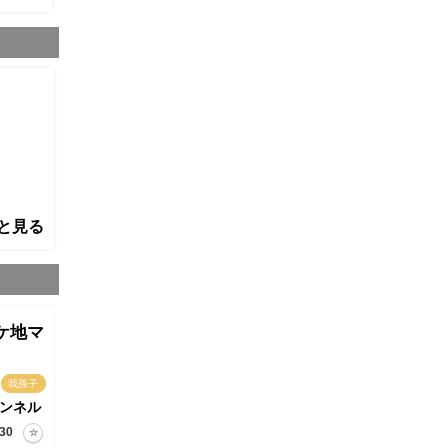
と見る
ケ地マ
我孫子
ンネル
30