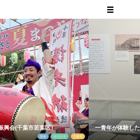
若葉区）
一青年が体験した関東大震災 千
団体
イベント
千葉市