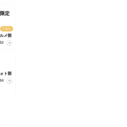
限定
千葉市
ルメ部
52
ォト部
04