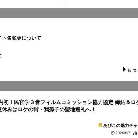
イト名変更について
て
もっ
県内初！民官学３者フィルムコミッション協力協定 締結＆ロ
夏休みはロケの街・我孫子の聖地巡礼へ！
あびこの魅力チャ
2026/8/7