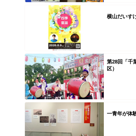
横山だいす
第28回「
区）
一青年が体