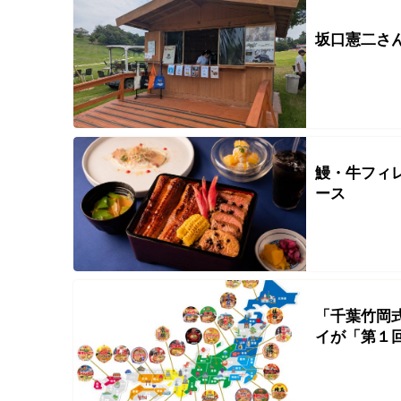
坂口憲二さ
鰻・牛フィ
ース
「千葉竹岡
イが「第１