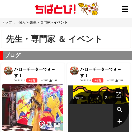
トップ
個人
>
先生・専門家
-
イベント
先生・専門家
＆
イベント
ブログ
ハローチーターでぇ～
ハローチーターでぇ～
す！
す！
2019/11/11
6 年前
- №2535
1193
2019/10/10
6 年前
- №2265
1331
動画