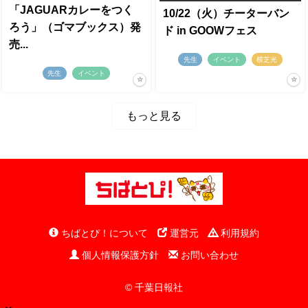
「JAGUARカレーをつく
10/22（火）チーターバン
ろう」（ゴマブックス）発
ド in GOOWフェス
売...
先生
イベント
横芝光
先生
イベント
もっと見る
ちばとぴ！について
運営元
利用規約
個人情報保護方針
お問い合わせ
© 千葉日報社