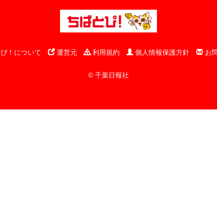
ぴ！について
運営元
利用規約
個人情報保護方針
お
© 千葉日報社