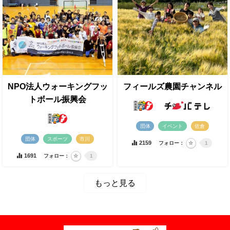
NPO法人ウォーキングフッ
フィールズ農園チャンネル
トボール振興会
団体
イベント
佐倉
団体
スポーツ
市川
2159
フォロー：
1
1691
フォロー：
1
もっと見る