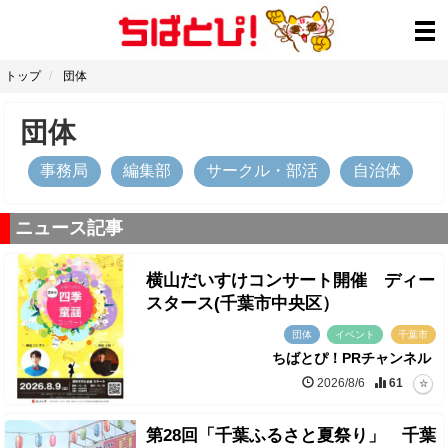
トップ
団体
団体
事務局
編集部
サークル・部活
自治体
ニュース記事
横山だいすけコンサート開催 ディー
スタース(千葉市中央区）
団体
イベント
千葉市
ちばとぴ！PRチャンネル
2026/8/6
61
第28回「千葉ふるさと夏祭り」 千葉