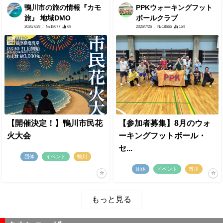
鴨川市の旅の情報『カモ
PPKウォーキングフット
旅』 地域DMO
ボールクラブ
2026/7/29
- №18677
69
2026/7/26
- №18665
154
【開催決定！】鴨川市民花
【参加者募集】8月のウォ
火大会
ーキングフットボール・
セ...
団体
イベント
鴨川
団体
イベント
市川
もっと見る