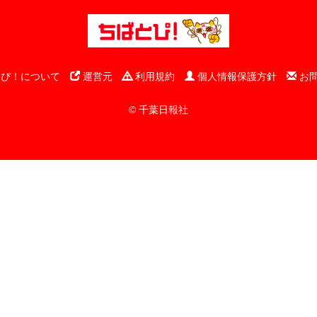
ぴ！について
運営元
利用規約
個人情報保護方針
お
© 千葉日報社