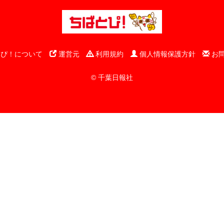
ぴ！について
運営元
利用規約
個人情報保護方針
お
© 千葉日報社