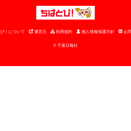
ぴ！について
運営元
利用規約
個人情報保護方針
お
© 千葉日報社