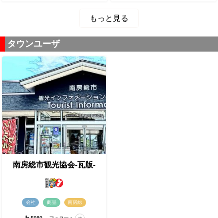
もっと見る
タウンユーザ
南房総市観光協会-瓦版-
会社
商品
南房総