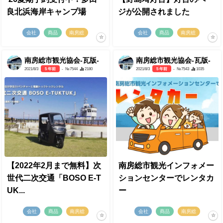
良北浜海岸キャンプ場
ジが公開されました
会社
商品
南房総
会社
商品
南房総
南房総市観光協会-瓦版-
南房総市観光協会-瓦版-
2021/8/3
5 年前
- №7544
2180
2021/8/3
5 年前
- №7543
1035
【2022年2月まで無料】次
南房総市観光インフォメー
世代二次交通「BOSO E-T
ションセンターでレンタカ
UK...
ー
会社
商品
南房総
会社
商品
南房総