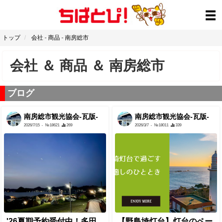
トップ
会社
-
商品
-
南房総市
会社
＆
商品
＆
南房総市
ブログ
南房総市観光協会-瓦版-
南房総市観光協会-瓦版-
2026/7/15
- №18621
269
2026/3/7
- №18011
339
'26夏期予約受付中！多田
【野島埼灯台】灯台のペー