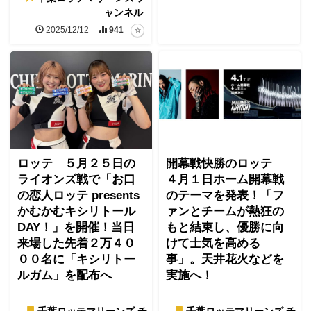
ャンネル
2025/12/12
941
ロッテ ５月２５日の
開幕戦快勝のロッテ
ライオンズ戦で「お口
４月１日ホーム開幕戦
の恋人ロッテ presents
のテーマを発表！「フ
かむかむキシリトール
ァンとチームが熱狂の
DAY！」を開催！当日
もと結束し、優勝に向
来場した先着２万４０
けて士気を高める
００名に「キシリトー
事」。天井花火などを
ルガム」を配布へ
実施へ！