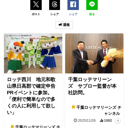
ポスト
シェア
シェア
送る
通報
ロッテ西川 地元和歌
千葉ロッテマリーン
山県日高郡で確定申告
ズ サブロー監督が本
PRイベントに参加。
社訪問。
「便利で簡単なので多
くの人に利用して欲し
千葉ロッテマリーンズ チ
い」
ャンネル
2025/11/26
1082
千葉ロッテマリーンズ チ