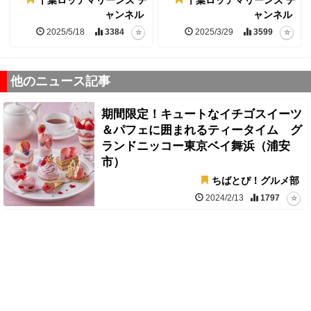
千葉ロッテマリーンズ チ
千葉ロッテマリーンズ チ
ャンネル
ャンネル
2025/5/18
3384
2025/3/29
3599
他のニュース記事
期間限定！キュートなイチゴスイーツ
＆パフェに囲まれるティータイム グ
ランドニッコー東京ベイ舞浜（浦安
市）
ちばとぴ！グルメ部
2024/2/13
1797