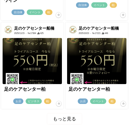
ワイン
自治体
イベント
柏
自治体
イベント
柏
足のケアセンター船橋
足のケアセンター船橋
2025/11/15
- №17364
425
2025/10/23
- №17221
446
足のケアセンター柏
足のケアセンター柏
お店
ビジネス
柏
お店
イベント
柏
もっと見る