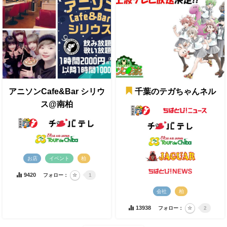
アニソンCafe&Bar シリウ
千葉のテガちゃんネル
ス@南柏
お店
イベント
柏
9420
フォロー：
1
会社
柏
13938
フォロー：
2