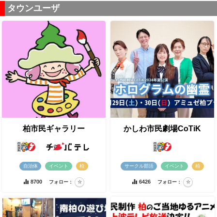
タウンユーザ
柏市民ギャラリー
かしわ市民劇場CoTiK
自治体
イベント
柏
サークル部活
イベント
柏
8700
6426
フォロー：
フォロー：