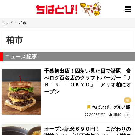
トップ
柏市
柏市
ニュース記事
千葉初出店！四角い見た目で話題 食
べログ百名店のクラフトバーガー「Ｊ
Ｂ＇ｓ ＴＯＫＹＯ」 アリオ柏にオ
ープン
柏
ちばとぴ！グルメ部
2026/4/23
1559
オープン記念６９０円！ こだわりの