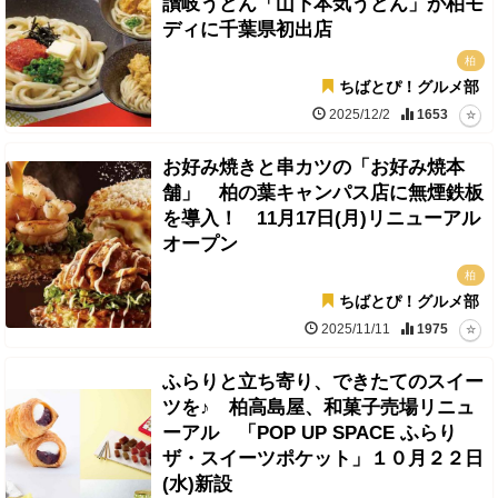
讃岐うどん「山下本気うどん」が柏モ
ディに千葉県初出店
柏
ちばとぴ！グルメ部
2025/12/2
1653
お好み焼きと串カツの「お好み焼本
舗」 柏の葉キャンパス店に無煙鉄板
を導入！ 11月17日(月)リニューアル
オープン
柏
ちばとぴ！グルメ部
2025/11/11
1975
ふらりと立ち寄り、できたてのスイー
ツを♪ 柏高島屋、和菓子売場リニュ
ーアル 「POP UP SPACE ふらり
ザ・スイーツポケット」１０月２２日
(水)新設