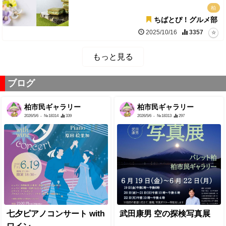
柏
ちばとぴ！グルメ部
2025/10/16
3357
もっと見る
ブログ
柏市民ギャラリー
柏市民ギャラリー
2026/5/6
- №18314
339
2026/5/6
- №18313
297
七夕ピアノコンサート with
武田康男 空の探検写真展