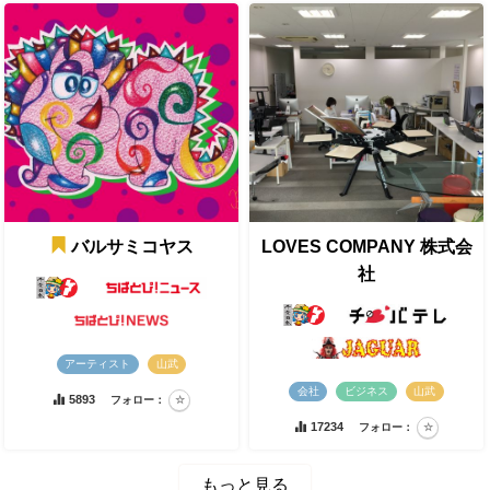
バルサミコヤス
LOVES COMPANY 株式会
社
アーティスト
山武
会社
ビジネス
山武
5893
フォロー：
17234
フォロー：
もっと見る