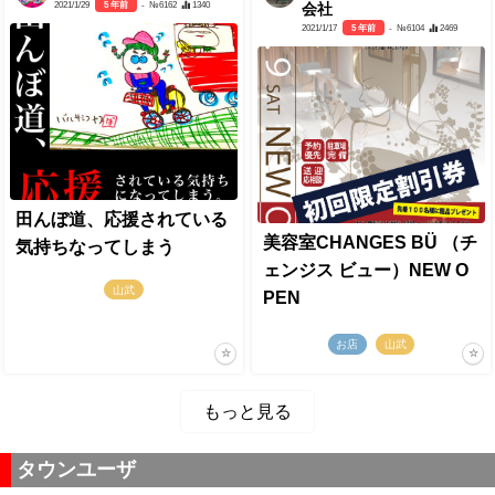
2021/1/29
5 年前
- №6162
1340
会社
2021/1/17
5 年前
- №6104
2469
田んぼ道、応援されている
美容室CHANGES BÜ （チ
気持ちなってしまう
ェンジス ビュー）NEW O
山武
PEN
お店
山武
もっと見る
タウンユーザ