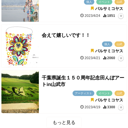
個人
イベント
山武
バルサミコヤス
2023/4/24
1851
会えて嬉しいです！！
個人
山武
バルサミコヤス
2023/4/21
2060
千葉県誕生１５０周年記念田んぼアー
トin山武市
アーティスト
イベント
山武
バルサミコヤス
2023/4/19
3300
もっと見る