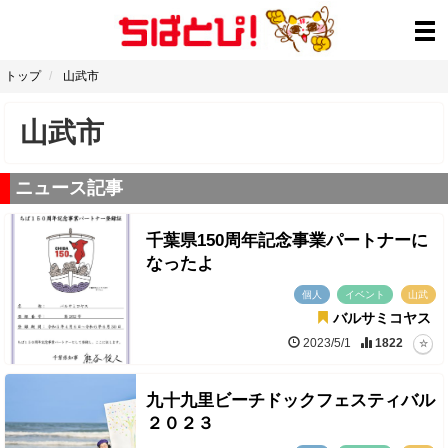
トップ
山武市
山武市
ニュース記事
千葉県150周年記念事業パートナーに
なったよ
個人
イベント
山武
バルサミコヤス
2023/5/1
1822
九十九里ビーチドックフェスティバル
２０２３