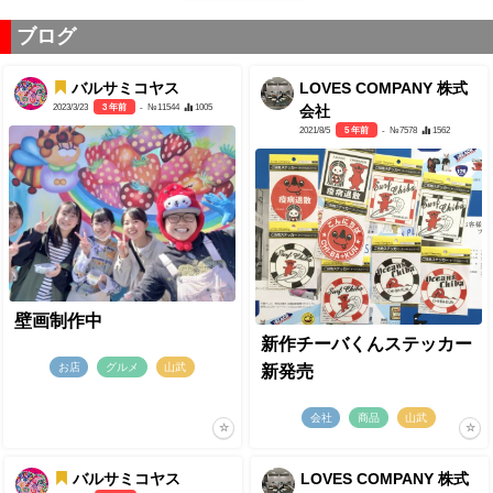
ブログ
バルサミコヤス
LOVES COMPANY 株式
2023/3/23
3 年前
- №11544
1005
会社
2021/8/5
5 年前
- №7578
1562
壁画制作中
新作チーバくんステッカー
お店
グルメ
山武
新発売
会社
商品
山武
バルサミコヤス
LOVES COMPANY 株式