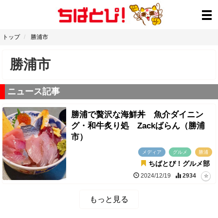
トップ
勝浦市
勝浦市
ニュース記事
勝浦で贅沢な海鮮丼 魚介ダイニン
グ・和牛炙り処 Zackばらん（勝浦
市）
メディア
グルメ
勝浦
ちばとぴ！グルメ部
2024/12/19
2934
もっと見る