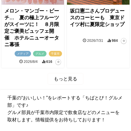
メロン・マンゴー・ピー
坂口憲二さんプロデュー
チ… 夏の極上フルーツ
スのコーヒーも 東京ド
がスイーツに！ ８月限
イツ村に夏限定ショップ
定ご褒美ビュッフェ開
催 ホテルニューオータ
2026/7/31
984
ニ幕張
メディア
グルメ
千葉市
2026/8/4
616
もっと見る
千葉の“おいしい！”をレポートする「ちばとぴ！グルメ
部」です♪
グルメ部員が千葉市内限定で飲食店などのメニューを
取材します。情報提供をお待ちしております！