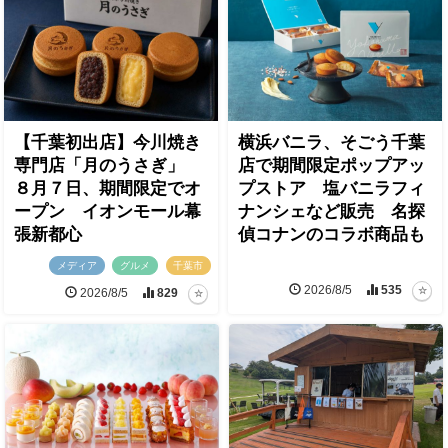
【千葉初出店】今川焼き
横浜バニラ、そごう千葉
専門店「月のうさぎ」
店で期間限定ポップアッ
８月７日、期間限定でオ
プストア 塩バニラフィ
ープン イオンモール幕
ナンシェなど販売 名探
張新都心
偵コナンのコラボ商品も
メディア
グルメ
千葉市
2026/8/5
535
2026/8/5
829