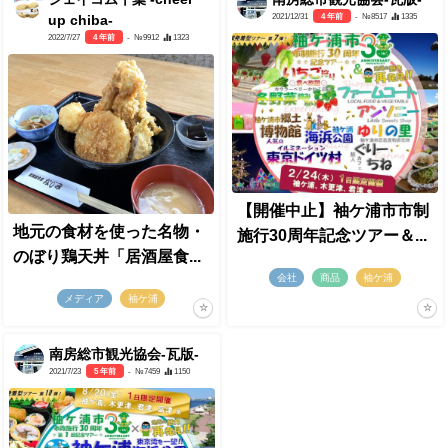
2021/12/31
4 年前
- №8517
1335
up chiba-
2022/7/27
4 年前
- №9912
1323
【開催中止】袖ケ浦市市制
地元の食材を使った名物・
施行30周年記念ツアー＆...
のぼり鶏天丼「居酒屋食...
会社
商品
袖ケ浦
メディア
袖ケ浦
南房総市観光協会-瓦版-
2021/7/23
5 年前
- №7459
1150