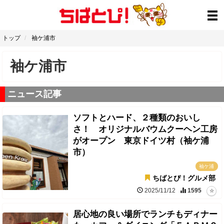
トップ
袖ケ浦市
袖ケ浦市
ニュース記事
ソフトとハード、２種類のおいし
さ！ オリジナルバウムクーヘン工房
がオープン 東京ドイツ村（袖ケ浦
市）
袖ケ浦
ちばとぴ！グルメ部
2025/11/12
1595
居心地の良い場所でランチもディナー