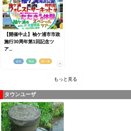
【開催中止】袖ケ浦市市政
施行30周年第1回記念ツ
ア...
会社
商品
袖ケ浦
もっと見る
タウンユーザ