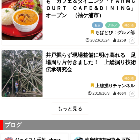
も カフェ＆ダイニング「ＦＡＲＭＣ
ＯＵＲＴ ＣＡＦＥ＆ＤＩＮＩＮＧ」
オープン （袖ケ浦市）
お店
グルメ
袖ケ浦
ちばとぴ！グルメ部
2023/10/24
2258
井戸掘らず現場整備に明け暮れる 足
場周り片付きました！ 上総掘り技術
伝承研究会
袖ケ浦
上総掘りチャンネル
2019/10/3
4664
もっと見る
ブログ
ジェイコム千葉 -cheer
南房総市観光協会-瓦版-