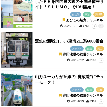
したＰＲを国内最大級の不動産情報サ
イト「ＳＵＵＭＯ」で10/1開始！
自治体
鉄道
我孫子
あびこの魅力チャンネル
2025/10/1
4746
1
流鉄の新戦力、JR東海211系6000番台
メディア
鉄道
流山
岸田法眼の鉄道チャンネル
2025/7/22
8168
山万ユーカリが丘線の“魔改造”にチュ
ーモーク！
メディア
鉄道
佐倉
岸田法眼の鉄道チャンネル
2025/6/19
6369