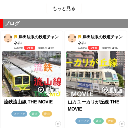
もっと見る
ブログ
岸田法眼の鉄道チャン
岸田法眼の鉄道チャン
ネル
ネル
2025/7/24
1 年前
- №16675
544
2025/6/19
1 年前
- №16495
610
動画
動画
流鉄流山線 THE MOVIE
山万ユーカリが丘線 THE
MOVIE
メディア
鉄道
流山
メディア
鉄道
佐倉