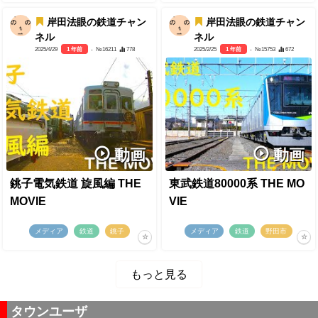
岸田法眼の鉄道チャン
岸田法眼の鉄道チャン
ネル
ネル
2025/4/29
1 年前
- №16211
778
2025/2/25
1 年前
- №15753
672
動画
動画
銚子電気鉄道 旋風編 THE
東武鉄道80000系 THE MO
MOVIE
VIE
メディア
鉄道
銚子
メディア
鉄道
野田市
もっと見る
タウンユーザ