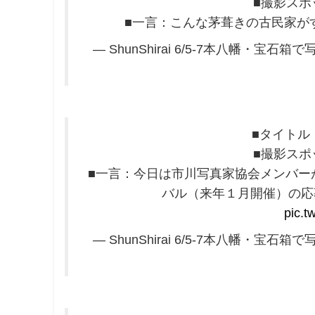
■撮影スポ
■一言：こんな茅葺きの古民家が
— ShunShirai 6/5-7本八幡・宝石箱で写
■タイトル
■撮影スポ
■一言：今日は市川写真家協会メンバー
バル（来年１月開催）の応
pic.t
— ShunShirai 6/5-7本八幡・宝石箱で写