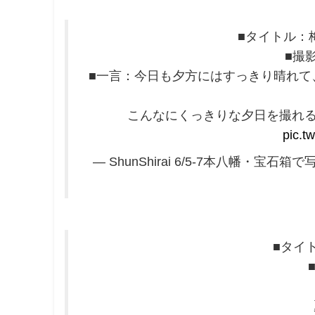
■タイトル：
■撮
■一言：今日も夕方にはすっきり晴れて
こんなにくっきりな夕日を撮れる
pic.t
— ShunShirai 6/5-7本八幡・宝石箱で写
■タイ