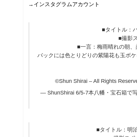
→インスタグラムアカウント
■タイトル：パ
■撮影
■一言：梅雨晴れの朝、
バックには色とりどりの紫陽花も玉ボケ
©Shun Shirai – All Rights Rese
— ShunShirai 6/5-7本八幡・宝石箱で写
■タイトル：明治