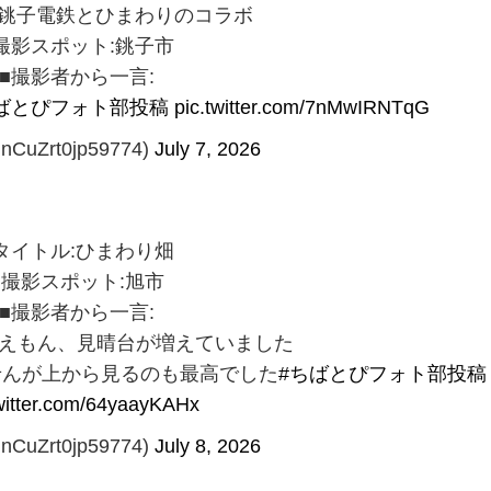
:銚子電鉄とひまわりのコラボ
撮影スポット:銚子市
■撮影者から一言:
ばとぴフォト部投稿
pic.twitter.com/7nMwIRNTqG
CuZrt0jp59774)
July 7, 2026
タイトル:ひまわり畑
■撮影スポット:旭市
■撮影者から一言:
えもん、見晴台が増えていました
せんが上から見るのも最高でした
#ちばとぴフォト部投稿
twitter.com/64yaayKAHx
CuZrt0jp59774)
July 8, 2026