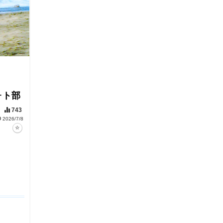
ォト部
743
2026/7/8