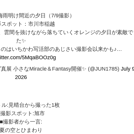
梅雨明け間近の夕日（7/9撮影）
影スポット：市川市稲越
、雲間を抜けながら落ちていくオレンジの夕日が素敵で
た✨️
のはいちかわ写活部のあじさい撮影会以来かも♪…
witter.com/5MqaBOOz0g
真展 小さなMiracle＆Fantasy開催✨️ (@JUN1785)
July 
2026
トル:見晴台から撮った1枚
■撮影スポット:旭市
■撮影者から一言:
夏の空とひまわり