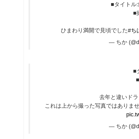
■タイトル
■
ひまわり満開で見頃でした
#ち
— ちか (@dn
■
去年と違いドラ
これは上から撮った写真ではありま
pic.
— ちか (@dn