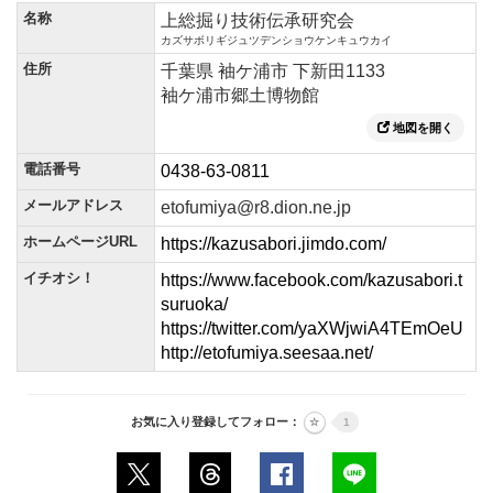
名称
上総掘り技術伝承研究会
カズサボリギジュツデンショウケンキュウカイ
住所
千葉県 袖ケ浦市 下新田1133
袖ケ浦市郷土博物館
地図を開く
電話番号
0438-63-0811
メールアドレス
etofumiya@r8.dion.ne.jp
ホームページURL
https://kazusabori.jimdo.com/
イチオシ！
https://www.facebook.com/kazusabori.t
suruoka/
https://twitter.com/yaXWjwiA4TEmOeU
http://etofumiya.seesaa.net/
お気に入り登録してフォロー：
1