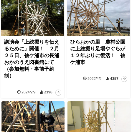
講演会「上総掘りを伝え
ひらおかの里 農村公園
るために」開催！ ２月
に上総掘り足場やぐらが
２５日、袖ケ浦市の長浦
１２年ぶりに復活！ 袖
おかのうえ図書館にて
ケ浦市
（参加無料・事前予約
制）
2022/4/5
4357
2024/2/9
2196