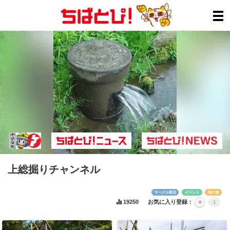
上総掘りチャンネル
サークル部活
イベント
袖ケ浦
19250
お気に入り登録：
1