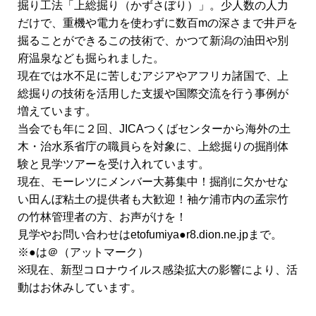
掘り工法「上総掘り（かずさぼり）」。少人数の人力
だけで、重機や電力を使わずに数百mの深さまで井戸を
掘ることができるこの技術で、かつて新潟の油田や別
府温泉なども掘られました。
現在では水不足に苦しむアジアやアフリカ諸国で、上
総掘りの技術を活用した支援や国際交流を行う事例が
増えています。
当会でも年に２回、JICAつくばセンターから海外の土
木・治水系省庁の職員らを対象に、上総掘りの掘削体
験と見学ツアーを受け入れています。
現在、モーレツにメンバー大募集中！掘削に欠かせな
い田んぼ粘土の提供者も大歓迎！袖ケ浦市内の孟宗竹
の竹林管理者の方、お声がけを！
見学やお問い合わせはetofumiya●r8.dion.ne.jpまで。
※●は＠（アットマーク）
※現在、新型コロナウイルス感染拡大の影響により、活
動はお休みしています。