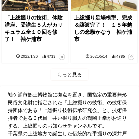
「上総掘りの技術」体験
上総掘り足場模型、完成
講座、受講生５人がカリ
＆譲渡完了！ １５年越
キュラム全１０回を修
しの念願かなう 袖ケ浦
了！ 袖ケ浦市
市
2022/1/26
4733
2021/5/14
4785
もっと見る
袖ケ浦市郷土博物館に拠点を置き、国指定の重要無形
民俗文化財に指定された「上総掘りの技術」の技術保
持団体である「上総掘り技術伝承研究会」と、技術保
持者である３代目・井戸掘り職人の鶴岡正幸がお送り
する、上総掘りのお知らせチャンネルです。
千葉県の上総地方で誕生した伝統的な手掘りの深井戸