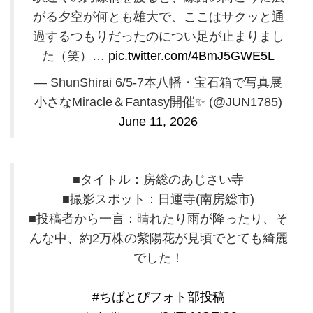
がる夕空が何とも雄大で、ここはサクッと通
過するつもりだったのについ足が止まりまし
た（笑）…
pic.twitter.com/4BmJ5GWE5L
— ShunShirai 6/5-7本八幡・宝石箱で写真展
小さなMiracle＆Fantasy開催✨️ (@JUN1785)
June 11, 2026
■タイトル：房総のあじさい寺
■撮影スポット：日運寺(南房総市)
■投稿者から一言：晴れたり雨が降ったり、そ
んな中、約2万株の紫陽花が見頃でとても綺麗
でした！
#ちばとぴフォト部投稿