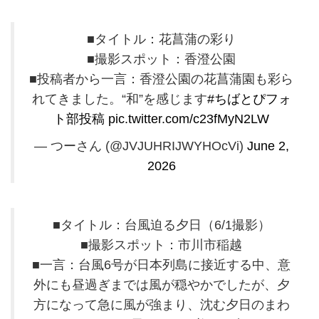
■タイトル：花菖蒲の彩り
■撮影スポット：香澄公園
■投稿者から一言：香澄公園の花菖蒲園も彩ら
れてきました。“和”を感じます
#ちばとぴフォ
ト部投稿
pic.twitter.com/c23fMyN2LW
— つーさん (@JVJUHRIJWYHOcVi)
June 2,
2026
■タイトル：台風迫る夕日（6/1撮影）
■撮影スポット：市川市稲越
■一言：台風6号が日本列島に接近する中、意
外にも昼過ぎまでは風が穏やかでしたが、夕
方になって急に風が強まり、沈む夕日のまわ