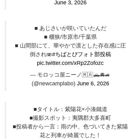
June 3, 2026
■ あじさいが咲いていたんだ
■ 櫃狭/市原市/千葉県
■ 山間部にて、華やかで凛とした存在感に圧
倒され🫨
#ちばとぴフォト部投稿
pic.twitter.com/xRp2Zofozc
— モロッコ屋ニーノ🇲🇦🛻🚘🚙
(@newcamplabo)
June 6, 2026
■タイトル：紫陽花×小湊鐵道
■撮影スポット：夷隅郡大多喜町
■投稿者から一言：雨の中、色づいてきた紫陽
花と列車が綺麗でした！