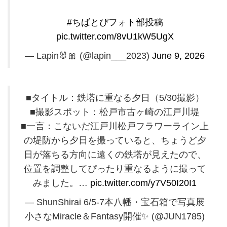
#ちばとぴフォト部投稿
pic.twitter.com/8vU1kW5UgX
— Lapin🐰🎀 (@lapin___2023)
June 9, 2026
■タイトル：鉄塔に重なる夕日（5/30撮影）
■撮影スポット：松戸市古ヶ崎の江戸川堤
■一言：こないだ江戸川松戸フラワーライン上
の堤防から夕日を撮っていると、ちょうど夕
日が落ちる方向に遠くの鉄塔が見えたので、
位置を調整してぴったり重なるように撮って
みました。…
pic.twitter.com/y7V50I20I1
— ShunShirai 6/5-7本八幡・宝石箱で写真展
小さなMiracle＆Fantasy開催✨️ (@JUN1785)