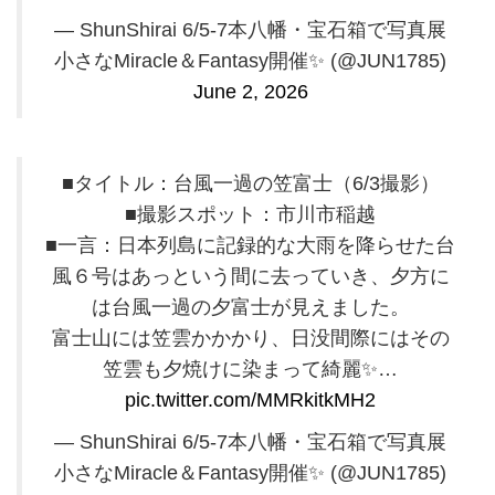
— ShunShirai 6/5-7本八幡・宝石箱で写真展
小さなMiracle＆Fantasy開催✨️ (@JUN1785)
June 2, 2026
■タイトル：台風一過の笠富士（6/3撮影）
■撮影スポット：市川市稲越
■一言：日本列島に記録的な大雨を降らせた台
風６号はあっという間に去っていき、夕方に
は台風一過の夕富士が見えました。
富士山には笠雲かかかり、日没間際にはその
笠雲も夕焼けに染まって綺麗✨️…
pic.twitter.com/MMRkitkMH2
— ShunShirai 6/5-7本八幡・宝石箱で写真展
小さなMiracle＆Fantasy開催✨️ (@JUN1785)