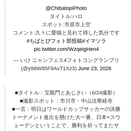
@ChibatopiPhoto
タイトル:ハロ
スポット:市原市上空
コメント:久々に愛猫と見れて得した気分です
#ちばとぴフォト部投稿
#イマソラ
pic.twitter.com/WzqeigHen4
— いけ ニャンフェス4フォトコングランプリ
(@y98W85F9AvT1Xz3)
June 23, 2026
■タイトル：宝殿門とあじさい（6/24撮影）
■撮影スポット：市川市・中山法華経寺
■一言：明日はワールドカップサッカーの決勝
トーナメント進出を懸けた大一番、日本×スウ
ェーデンということで、勝利を祈ってまたサ