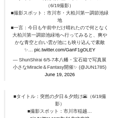
（6/19撮影）
■撮影スポット：市川市・大柏川第一調節池緑
地
■一言：今日も午前中だけ晴れたので何となく
大柏川第一調節池緑地へ行ってみると、爽や
かな青空と白い雲が池にも映り込んで素敵
✨️…
pic.twitter.com/GanF1gOLEY
— ShunShirai 6/5-7本八幡・宝石箱で写真展
小さなMiracle＆Fantasy開催✨️ (@JUN1785)
June 19, 2026
■タイトル：突然の夕日＆夕焼け🌇（6/19撮
影）
■撮影スポット：市川市稲越…