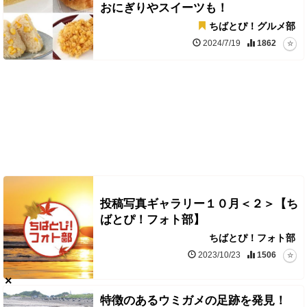
おにぎりやスイーツも！
ちばとぴ！グルメ部
2024/7/19
1862
投稿写真ギャラリー１０月＜２＞【ち
ばとぴ！フォト部】
ちばとぴ！フォト部
2023/10/23
1506
×
特徴のあるウミガメの足跡を発見！