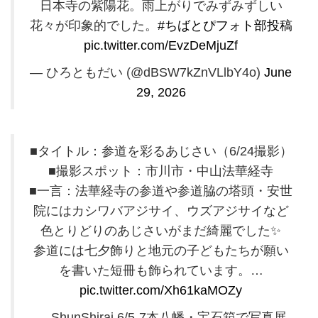
日本寺の紫陽花。雨上がりでみずみずしい
花々が印象的でした。
#ちばとぴフォト部投稿
pic.twitter.com/EvzDeMjuZf
— ひろともだい (@dBSW7kZnVLlbY4o)
June
29, 2026
■タイトル：参道を彩るあじさい（6/24撮影）
■撮影スポット：市川市・中山法華経寺
■一言：法華経寺の参道や参道脇の塔頭・安世
院にはカシワバアジサイ、ウズアジサイなど
色とりどりのあじさいがまだ綺麗でした✨️
参道には七夕飾りと地元の子どもたちが願い
を書いた短冊も飾られています。…
pic.twitter.com/Xh61kaMOZy
— ShunShirai 6/5-7本八幡・宝石箱で写真展