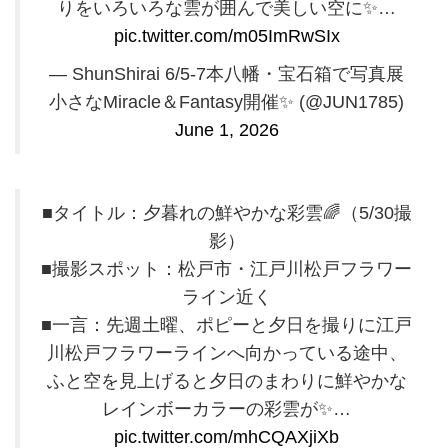
りをいろいろな雲が囲んで美しい空に✨️…
pic.twitter.com/m05ImRwSIx
— ShunShirai 6/5-7本八幡・宝石箱で写真展
小さなMiracle＆Fantasy開催✨️ (@JUN1785)
June 1, 2026
■タイトル：夕暮れの鮮やかな彩雲🌈（5/30撮
影）
■撮影スポット：松戸市・江戸川松戸フラワー
ライン近く
■一言：先週土曜、ポピーと夕日を撮りに江戸
川松戸フラワーラインへ向かっている途中、
ふと空を見上げると夕日のまわりに鮮やかな
レインボーカラーの彩雲が✨️…
pic.twitter.com/mhCQAXjiXb