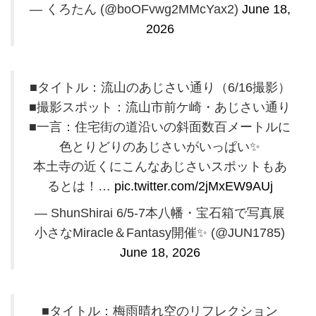
— くろたん (@boOFvwg2MMcYax2)
June 18,
2026
■タイトル：流山のあじさい通り（6/16撮影）
■撮影スポット：流山市前ケ崎・あじさい通り
■一言：住宅街の道沿いの斜面数百メートルに
色とりどりのあじさいがいっぱい✨️
本土寺の近くにこんなあじさいスポットもあ
るとは！…
pic.twitter.com/2jMxEW9AUj
— ShunShirai 6/5-7本八幡・宝石箱で写真展
小さなMiracle＆Fantasy開催✨️ (@JUN1785)
June 18, 2026
■タイトル：梅雨晴れ空のリフレクション