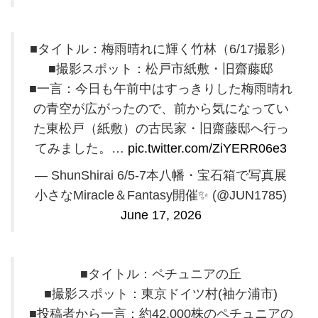
■タイトル：梅雨晴れに輝く竹林（6/17撮影）
■撮影スポット：松戸市紙敷・旧齋藤邸
■一言：今日も午前中はすっきりした梅雨晴れ
の青空が広がったので、前から気になってい
た東松戸（紙敷）の古民家・旧齋藤邸へ行っ
てみました。…
pic.twitter.com/ZiYERR06e3
— ShunShirai 6/5-7本八幡・宝石箱で写真展
小さなMiracle＆Fantasy開催✨️ (@JUN1785)
June 17, 2026
■タイトル：ペチュニアの丘
■撮影スポット：東京ドイツ村(袖ケ浦市)
■投稿者から一言：約42,000株のペチュニアの