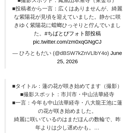
■撮影スポット：鳳凰山本漸寺（東金市）
■投稿者から一言：広くはありませんが、綺麗
な紫陽花が見頃を迎えていました。静かに咲
きゆく紫陽花に蟷螂ひっそりと佇んでいまし
た。
#ちばとぴフォト部投稿
pic.twitter.com/zm0xqGNgCJ
— ひろともだい (@dBSW7kZnVLlbY4o)
June
25, 2026
■タイトル：蓮の花が咲き始めてます（撮影）
■撮影スポット：市川市・中山法華経寺
■一言：今年も中山法華経寺・八大龍王池に蓮
の花が咲き始めました。
綺麗に咲いているのはまだほんの数輪で、昨
年よりは少し遅めかも。…