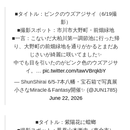
■タイトル：ピンクのウズアジサイ（6/19撮
影）
■撮影スポット：市川市大野町・前畑緑地
■一言：こないだ大柏川第一調節池に行った帰
り、大野町の前畑緑地を通りがかるとまだあ
じさいが綺麗に咲いてました✨️
中でも目を引いたのがピンク色のウズアジサ
イ。…
pic.twitter.com/tawVBrqkbY
— ShunShirai 6/5-7本八幡・宝石箱で写真展
小さなMiracle＆Fantasy開催✨️ (@JUN1785)
June 22, 2026
■タイトル：紫陽花に蟷螂