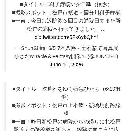
■タイトル：獅子舞橋の夕日🌇（撮影）
■撮影スポット：松戸市紙敷・国分川獅子舞橋
■一言：今日は退院後３回目の通院日でまた新
松戸の病院へ行ってきました。…
pic.twitter.com/5Fk6ybQhhf
— ShunShirai 6/5-7本八幡・宝石箱で写真展
小さなMiracle＆Fantasy開催✨️ (@JUN1785)
June 10, 2026
■タイトル：夕暮れをゆく特急ひたち（6/10撮
影）
■撮影スポット：松戸市上本郷・競輪場前跨線
橋
■一言：昨日新松戸の病院からの帰りに北松戸
駅近くの跨線橋を渡ると、線路の向こうに広