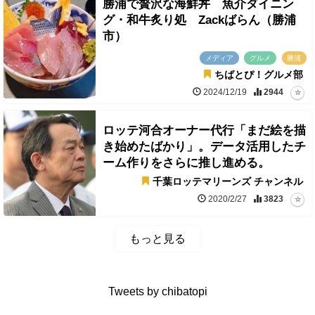
勝浦で贅沢な海鮮丼 魚介ダイニン
グ・和牛炙り処 Zackばらん（勝浦
市）
メディア
グルメ
勝浦
ちばとぴ！グルメ部
2024/12/19
2944
ロッテ河合オーナー代行「まだ絵を描
き始めたばかり」。データ活用したチ
ーム作りをさらに推し進める。
千葉ロッテマリーンズ チャンネル
2020/2/27
3823
もっと見る
Tweets by chibatopi