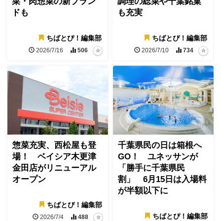
菜・肉惣菜の新ブラン
調理の総菜や千葉銘菓
ドも
も充実
ちばとぴ！編集部
ちばとぴ！編集部
2026/7/16
506
2026/7/10
734
惣菜充実、西松屋も登
千葉県民の日は箱根へ
場！ ベイシア木更津
GO！ ユネッサンが
金田店がリニューアル
「勝手に千葉県民
オープン
割」 6月15日は入場料
が半額以下に
ちばとぴ！編集部
ちばとぴ！編集部
2026/7/4
488