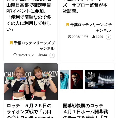
山県日高郡で確定申告
ズ サブロー監督が本
PRイベントに参加。
社訪問。
「便利で簡単なので多
くの人に利用して欲し
千葉ロッテマリーンズ チ
い」
ャンネル
2025/11/26
1089
千葉ロッテマリーンズ チ
ャンネル
2025/12/12
944
ロッテ ５月２５日の
開幕戦快勝のロッテ
ライオンズ戦で「お口
４月１日ホーム開幕戦
の恋人ロッテ presents
のテーマを発表！「フ