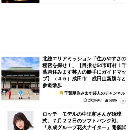
北総エリアミッション「住みやすさの
秘密を探せ！」【目指せ54市町村！千
葉県住みます芸人の勝手にガイドマッ
プ】（４５）成田市 成田山新勝寺と
参道散歩
千葉県住みます芸人のチャンネル
2020/9/7
5886
ロッテ モデルの中里萌さんが始球
式。７月２２日のソフトバンク戦。
「京成グループ花火ナイター」開催試