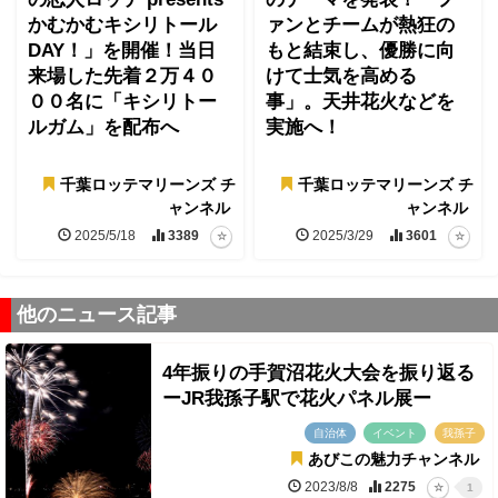
かむかむキシリトール
ァンとチームが熱狂の
DAY！」を開催！当日
もと結束し、優勝に向
来場した先着２万４０
けて士気を高める
００名に「キシリトー
事」。天井花火などを
ルガム」を配布へ
実施へ！
千葉ロッテマリーンズ チ
千葉ロッテマリーンズ チ
ャンネル
ャンネル
2025/5/18
3389
2025/3/29
3601
他のニュース記事
4年振りの手賀沼花火大会を振り返る
ーJR我孫子駅で花火パネル展ー
自治体
イベント
我孫子
あびこの魅力チャンネル
2023/8/8
2275
1