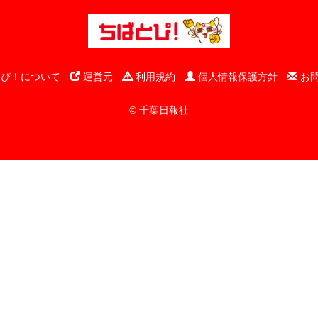
ぴ！について
運営元
利用規約
個人情報保護方針
お
© 千葉日報社