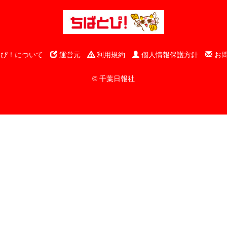
ぴ！について
運営元
利用規約
個人情報保護方針
お
© 千葉日報社