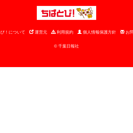
ぴ！について
運営元
利用規約
個人情報保護方針
お
© 千葉日報社