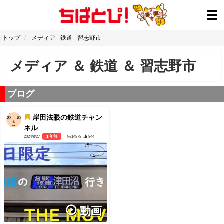
トップ
メディア
-
鉄道
-
習志野市
メディア
＆
鉄道
＆
習志野市
ブログ
岸田法眼の鉄道チャン
ネル
2024/8/27
1 年前
- №14878
844
動画