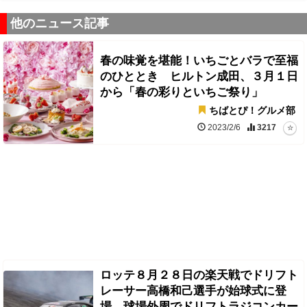
他のニュース記事
春の味覚を堪能！いちごとバラで至福
のひととき ヒルトン成田、３月１日
から「春の彩りといちご祭り」
ちばとぴ！グルメ部
2023/2/6
3217
ロッテ８月２８日の楽天戦でドリフト
レーサー高橋和己選手が始球式に登
場。球場外周でドリフトラジコンカー