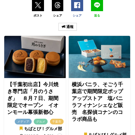
ポスト
シェア
シェア
送る
通報
【千葉初出店】今川焼
横浜バニラ、そごう千
き専門店「月のうさ
葉店で期間限定ポップ
ぎ」 ８月７日、期間
アップストア 塩バニ
限定でオープン イオ
ラフィナンシェなど販
ンモール幕張新都心
売 名探偵コナンのコ
ラボ商品も
メディア
グルメ
千葉市
ちばとぴ！グルメ部
ちばとぴ！グルメ部