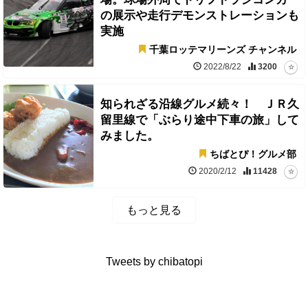
の展示や走行デモンストレーションも
実施
千葉ロッテマリーンズ チャンネル
2022/8/22
3200
知られざる沿線グルメ続々！ ＪＲ久
留里線で「ぶらり途中下車の旅」して
みました。
ちばとぴ！グルメ部
2020/2/12
11428
もっと見る
Tweets by chibatopi