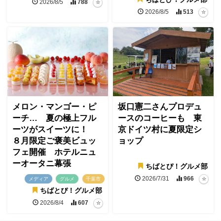
2026/8/5
788
2026/8/5
513
メロン・マンゴー・ピ
坂口憲二さんプロデュ
ーチ… 夏の極上フル
ースのコーヒーも 東
ーツがスイーツに！
京ドイツ村に夏限定シ
８月限定ご褒美ビュッ
ョップ
フェ開催 ホテルニュ
ーオータニ幕張
ちばとぴ！グルメ部
2026/7/31
966
メディア
グルメ
千葉市
ちばとぴ！グルメ部
2026/8/4
607