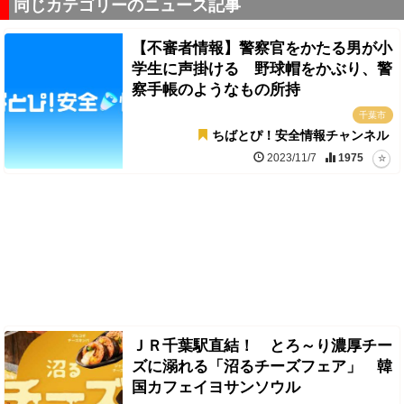
同じカテゴリーのニュース記事
【不審者情報】警察官をかたる男が小
学生に声掛ける 野球帽をかぶり、警
察手帳のようなもの所持
千葉市
ちばとぴ！安全情報チャンネル
2023/11/7
1975
ＪＲ千葉駅直結！ とろ～り濃厚チー
ズに溺れる「沼るチーズフェア」 韓
国カフェイヨサンソウル