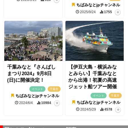
ちばみなとjpチャンネル
2025/9/24
1755
千葉みなと『さんばし
【伊豆大島・横浜みな
まつり2024』9月8日
とみらい】千葉みなと
(日)に開催決定！
から出港！初夏の高速
ジェット船ツアー開催
イベント
千葉市
ちばみなとjpチャンネル
イベント
千葉市
ちばみなとjpチャンネル
2024/6/4
10984
2024/5/29
4578