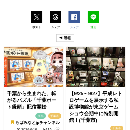
ポスト
シェア
シェア
送る
通報
千葉から生まれた、転
【9/25～9/27】平成レト
がるパズル「千葉ポー
ロゲームを展示する私
ト饅頭」配信開始
設博物館が東京ゲーム
ショウ会期中に特別開
商品
千葉市
館！(千葉市)
ちばみなとjpチャンネル
千葉市
2026/6/19
610