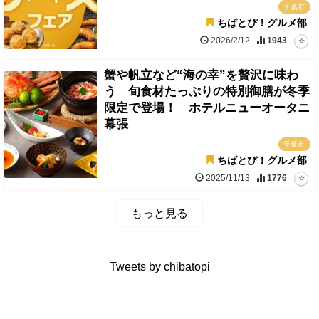
千葉市
ちばとぴ！グルメ部
2026/2/12
1943
蟹や帆立など“海の幸”を贅沢に味わ
う 旬食材たっぷりの特別御膳が冬季
限定で登場！ ホテルニューオータニ
幕張
千葉市
ちばとぴ！グルメ部
2025/11/13
1776
もっと見る
Tweets by chibatopi