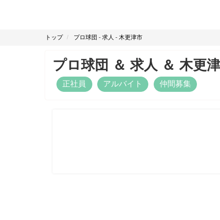
トップ
プロ球団
-
求人
-
木更津市
プロ球団
＆
求人
＆
木更
正社員
アルバイト
仲間募集