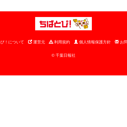
ぴ！について
運営元
利用規約
個人情報保護方針
お
© 千葉日報社