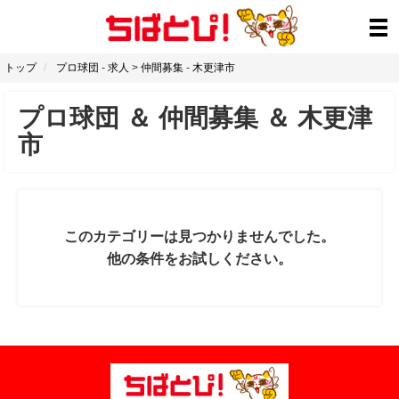
トップ
プロ球団
-
求人
>
仲間募集
-
木更津市
プロ球団
＆
仲間募集
＆
木更津
市
このカテゴリーは見つかりませんでした。
他の条件をお試しください。