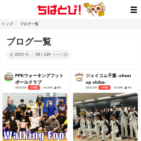
トップ
ブログ一覧
ブログ一覧
全
2572
件 ・
59 / 129
ページ目
PPKウォーキングフット
ジェイコム千葉 -cheer
ボールクラブ
up chiba-
2022/12/26
3 年前
- №11005
928
2022/12/26
3 年前
- №10997
764