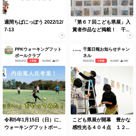
週間ちばにっぽう 2022/12/
「第６７回こども県展」入
7-13
賞者作品など掲載！ 千...
PPKウォーキングフット
千葉日報お知らせチャン
ボールクラブ
ネル
2022/12/13
3 年前
- №10941
877
2022/12/13
3 年前
- №10937
1362
令和5年1月15日（日）に、
こども県展が開幕 豊かな
ウォーキングフットボー...
感性光る４０４点 １２...