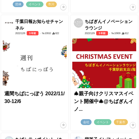
団体
イベント
市川
千葉日報お知らせチャン
ちばぎんイノベーション
ネル
ラウンジ
2022/12/9
3 年前
- №10910
822
2022/12/9
3 年前
- №10909
812
週間ちばにっぽう 2022/11/
🎄親子向けクリスマスイベ
30-12/6
ント開催中🎄@ちばぎんイ
ノ...
会社
イベント
千葉市