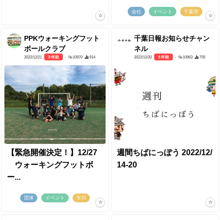
会社
イベント
千葉市
PPKウォーキングフット
千葉日報お知らせチャン
ボールクラブ
ネル
2022/12/21
3 年前
- №10970
914
2022/12/20
3 年前
- №10963
755
【緊急開催決定！】12/27
週間ちばにっぽう 2022/12/
ウォーキングフットボ
14-20
ー...
団体
イベント
市川