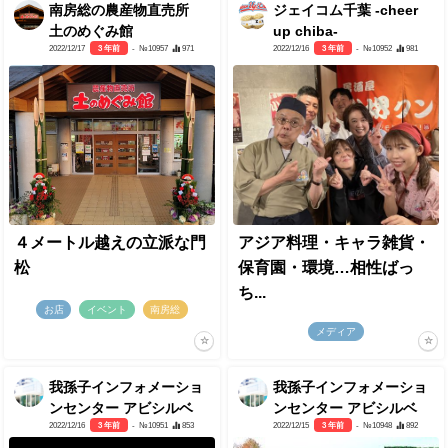
南房総の農産物直売所
ジェイコム千葉 -cheer
土のめぐみ館
up chiba-
2022/12/17
3 年前
- №10957
971
2022/12/16
3 年前
- №10952
981
４メートル越えの立派な門
アジア料理・キャラ雑貨・
松
保育園・環境…相性ばっ
ち...
お店
イベント
南房総
メディア
我孫子インフォメーショ
我孫子インフォメーショ
ンセンター アビシルベ
ンセンター アビシルベ
2022/12/16
3 年前
- №10951
853
2022/12/15
3 年前
- №10948
892