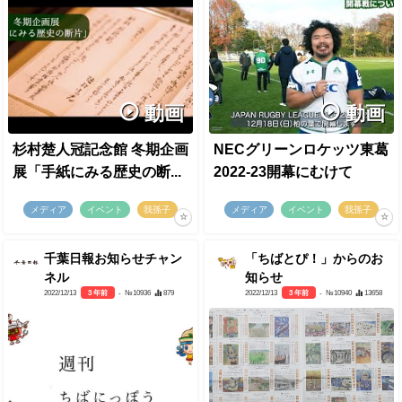
動画
動画
杉村楚人冠記念館 冬期企画
NECグリーンロケッツ東葛
展「手紙にみる歴史の断...
2022-23開幕にむけて
メディア
イベント
我孫子
メディア
イベント
我孫子
千葉日報お知らせチャン
「ちばとぴ！」からのお
ネル
知らせ
2022/12/13
3 年前
- №10936
879
2022/12/13
3 年前
- №10940
13658