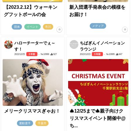
【2023.2.12】ウォーキン
新入団選手発表会の模様を
グフットボールの会
お届け！
メディア
団体
イベント
市川
ハローチーターでぇ～
ちばぎんイノベーション
す！
ラウンジ
2022/12/25
3 年前
- №10996
927
2022/12/23
3 年前
- №10995
847
メリークリスマスぎゃお！
🎄12/25まで🎄親子向けク
リスマスイベント開催中@
運動選手
千葉市
ち...