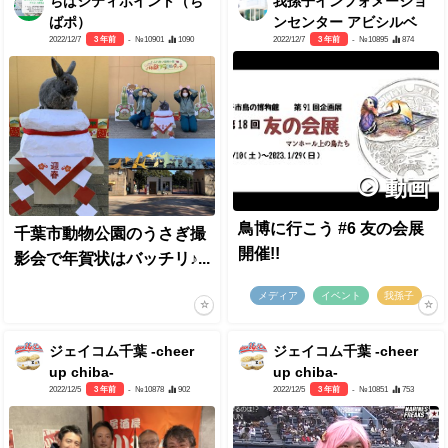
ちばシティポイント（ち
我孫子インフォメーショ
ばポ）
ンセンター アビシルベ
2022/12/7
3 年前
- №10901
1090
2022/12/7
3 年前
- №10895
874
動画
鳥博に行こう #6 友の会展
千葉市動物公園のうさぎ撮
開催!!
影会で年賀状はバッチリ♪...
メディア
イベント
我孫子
ジェイコム千葉 -cheer
ジェイコム千葉 -cheer
up chiba-
up chiba-
2022/12/5
3 年前
- №10878
902
2022/12/5
3 年前
- №10851
753