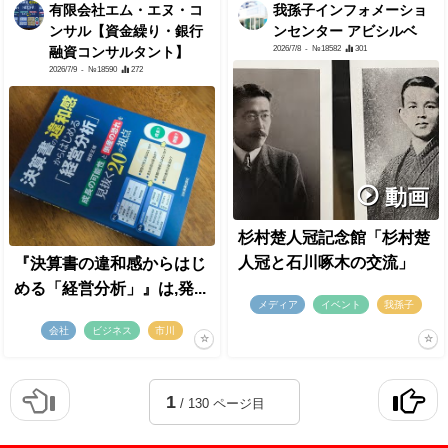
有限会社エム・エヌ・コ
我孫子インフォメーショ
ンサル【資金繰り・銀行
ンセンター アビシルベ
2026/7/8
- №18582
301
融資コンサルタント】
2026/7/9
- №18590
272
動画
杉村楚人冠記念館「杉村楚
人冠と石川啄木の交流」
『決算書の違和感からはじ
める「経営分析」』は,発...
メディア
イベント
我孫子
会社
ビジネス
市川
1
/ 130 ページ目