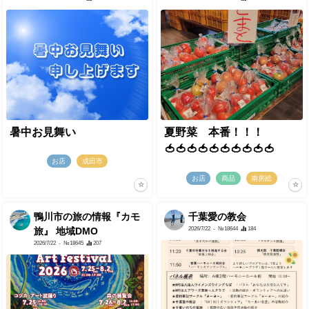
暑中お見舞い
夏野菜 本番！！！
🍅🍅🍅🍅🍅🍅🍅🍅🍅🍅
お店
成田市
お店
商品
南房総
鴨川市の旅の情報『カモ
千葉愛の教会
2026/7/22
- №18644
184
旅』 地域DMO
2026/7/22
- №18645
207