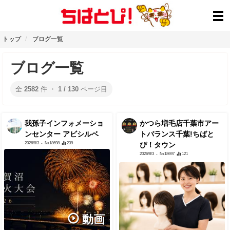
トップ
ブログ一覧
ブログ一覧
全
2582
件 ・
1 / 130
ページ目
我孫子インフォメーショ
かつら増毛店千葉市アー
ンセンター アビシルベ
トバランス千葉!ちばと
2026/8/3
- №18698
239
ぴ！タウン
2026/8/3
- №18697
121
動画