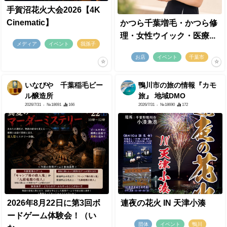
手賀沼花火大会2026【4K
Cinematic】
かつら千葉増毛・かつら修
理・女性ウイック・医療...
メディア
イベント
我孫子
お店
イベント
千葉市
いなびや 千葉稲毛ビー
鴨川市の旅の情報『カモ
ル醸造所
旅』 地域DMO
2026/7/31
- №18691
166
2026/7/31
- №18690
172
2026年8月22日に第3回ボ
連夜の花火 IN 天津小湊
ードゲーム体験会！（い
団体
イベント
鴨川