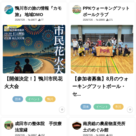
鴨川市の旅の情報『カモ
PPKウォーキングフット
旅』 地域DMO
ボールクラブ
2026/7/29
- №18677
77
2026/7/26
- №18665
171
【開催決定！】鴨川市民花
【参加者募集】8月のウォ
火大会
ーキングフットボール・
セ...
団体
イベント
鴨川
団体
イベント
市川
成田市の整体院 手技療
南房総の農産物直売所
法室縁
土のめぐみ館
2026/7/26
- №18667
152
2026/7/26
- №18666
161