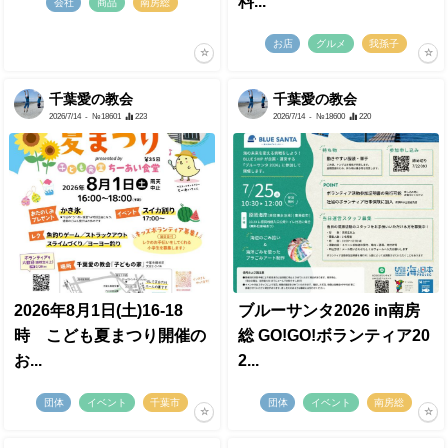
料...
会社
商品
南房総
お店
グルメ
我孫子
千葉愛の教会
千葉愛の教会
2026/7/14
- №18601
223
2026/7/14
- №18600
220
2026年8月1日(土)16-18
ブルーサンタ2026 in南房
時 こども夏まつり開催の
総 GO!GO!ボランティア20
お...
2...
団体
イベント
千葉市
団体
イベント
南房総