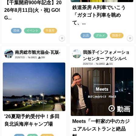
【千葉開府900年記念】20
鉄道茶房 A列車でいこう
26年8月11日(火・祝) GO!
「ガタゴト列車を眺め
G...
て、...
団体
イベント
千葉市
お店
グルメ
我孫子
南房総市観光協会-瓦版-
我孫子インフォメーショ
2026/7/15
- №18621
289
ンセンター アビシルベ
2026/7/14
- №18602
331
動画
'26夏期予約受付中！多田
Meets「一軒家の中のカジ
良北浜海岸キャンプ場
ュアルレストランと絶品