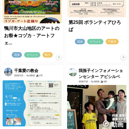
第25回 ボランティアひろ
鴨川市大山地区のアートの
ば
お祭★コヅカ・アートフ
団体
イベント
千葉市
ェ...
団体
イベント
鴨川
千葉愛の教会
我孫子インフォメーショ
2026/7/21
- №18642
179
ンセンター アビシルベ
2026/7/19
- №18636
445
動画