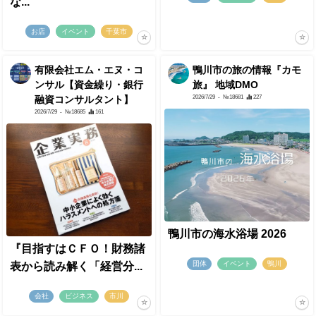
な...
お店
イベント
千葉市
有限会社エム・エヌ・コ
鴨川市の旅の情報『カモ
ンサル【資金繰り・銀行
旅』 地域DMO
2026/7/29
- №18681
227
融資コンサルタント】
2026/7/29
- №18685
161
鴨川市の海水浴場 2026
『目指すはＣＦＯ！財務諸
団体
イベント
鴨川
表から読み解く「経営分...
会社
ビジネス
市川