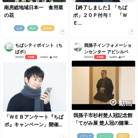
南房総地域日本一 食用菜
【終了しました】「ちば
の花
ポ」２０Ｐ付与！ 「Ｗ
Ｅ...
お店
商品
南房総
ちばシティポイント（ち
我孫子インフォメーショ
ばポ）
ンセンター アビシルベ
2022/2/7
4 年前
- №8812
1106
2022/2/4
4 年前
- №8804
977
動画
我孫子市杉村楚人冠記念館
「ＷＥＢアンケート『ちば
「てがみ展 楚人冠の随筆...
ポ』キャンペーン」開催...
メディア
イベント
我孫子