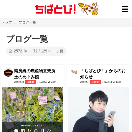
トップ
ブログ一覧
ブログ一覧
全
2572
件 ・
72 / 129
ページ目
南房総の農産物直売所
「ちばとぴ！」からのお
土のめぐみ館
知らせ
2022/2/13
4 年前
- №8860
2187
2022/2/7
4 年前
- №8813
1038