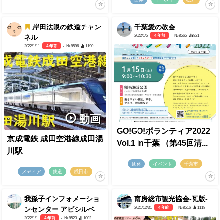
岸田法眼の鉄道チャン
千葉愛の教会
2022/1/5
4 年前
- №8565
821
ネル
2022/1/11
4 年前
- №8596
1190
動画
GO!GO!ボランティア2022
京成電鉄 成田空港線成田湯
Vol.1 in千葉 （第45回清...
川駅
団体
イベント
千葉市
メディア
鉄道
成田市
我孫子インフォメーショ
南房総市観光協会-瓦版-
2021/12/31
4 年前
- №8516
1118
ンセンター アビシルベ
2022/1/1
4 年前
- №8523
1002