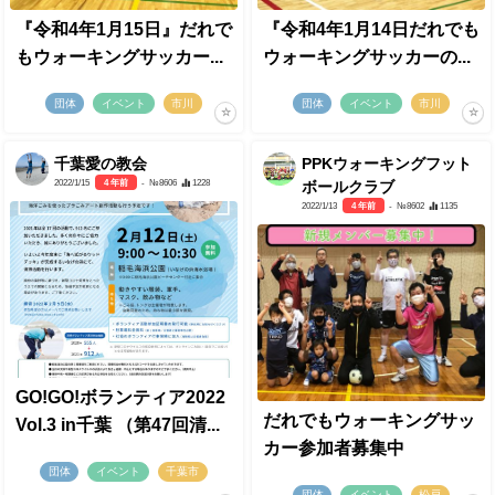
『令和4年1月15日』だれで
『令和4年1月14日だれでも
もウォーキングサッカー...
ウォーキングサッカーの...
団体
イベント
市川
団体
イベント
市川
千葉愛の教会
PPKウォーキングフット
2022/1/15
4 年前
- №8606
1228
ボールクラブ
2022/1/13
4 年前
- №8602
1135
GO!GO!ボランティア2022
だれでもウォーキングサッ
Vol.3 in千葉 （第47回清...
カー参加者募集中
団体
イベント
千葉市
団体
イベント
松戸