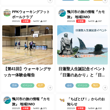
PPKウォーキングフット
鴨川市の旅の情報『カモ
ボールクラブ
旅』 地域DMO
2022/1/31
4 年前
- №8767
1107
2022/1/26
4 年前
- №8726
1337
【第41回】ウォーキングサ
日蓮聖人生誕記念イベント
ッカー体験会報告
「日蓮のあかり」と「日...
団体
イベント
松戸
会社
イベント
鴨川
鴨川市の旅の情報『カモ
「ちばとぴ！」からのお
旅』 地域DMO
知らせ
2022/1/25
4 年前
- №8601
1371
2022/1/24
4 年前
- №8544
1010