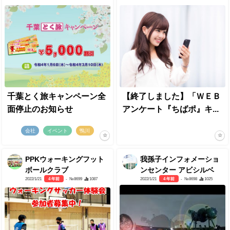
千葉とく旅キャンペーン全
【終了しました】「ＷＥＢ
面停止のお知らせ
アンケート『ちばポ』キ...
会社
イベント
鴨川
PPKウォーキングフット
我孫子インフォメーショ
ボールクラブ
ンセンター アビシルベ
2022/1/21
4 年前
- №8699
1087
2022/1/21
4 年前
- №8698
1025