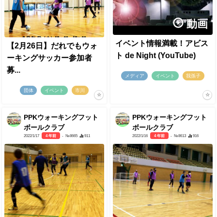
動画
イベント情報満載！アビス
【2月26日】だれでもウォ
ト de Night (YouTube)
ーキングサッカー参加者
募...
メディア
イベント
我孫子
団体
イベント
市川
PPKウォーキングフット
PPKウォーキングフット
ボールクラブ
ボールクラブ
2022/1/17
4 年前
- №8665
911
2022/1/16
4 年前
- №8613
916