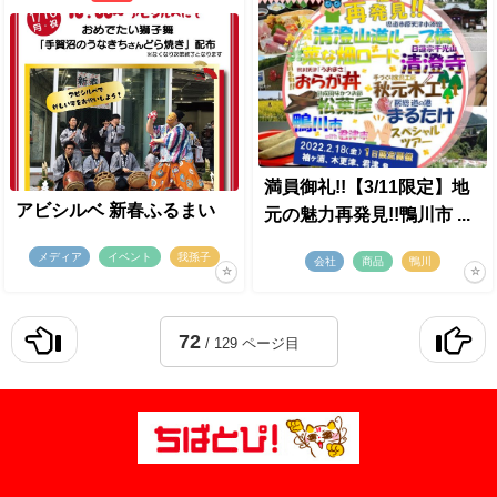
満員御礼!!【3/11限定】地
アビシルベ 新春ふるまい
元の魅力再発見!!鴨川市 ...
メディア
イベント
我孫子
会社
商品
鴨川
72
/ 129 ページ目