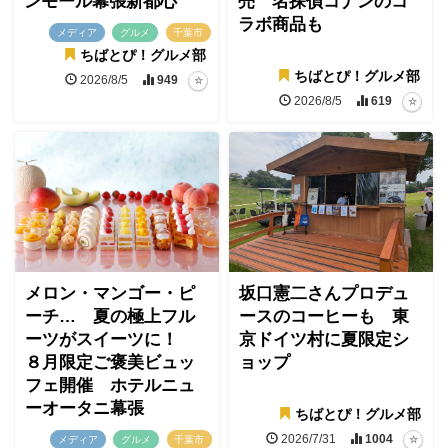
ンモール幕張新都心
売 名探偵コナンのコ
ラボ商品も
メディア
グルメ
千葉市
ちばとぴ！グルメ部
ちばとぴ！グルメ部
2026/8/5
949
2026/8/5
619
メロン・マンゴー・ピ
坂口憲二さんプロデュ
ーチ… 夏の極上フル
ースのコーヒーも 東
ーツがスイーツに！
京ドイツ村に夏限定シ
８月限定ご褒美ビュッ
ョップ
フェ開催 ホテルニュ
ーオータニ幕張
ちばとぴ！グルメ部
2026/7/31
1004
メディア
グルメ
千葉市