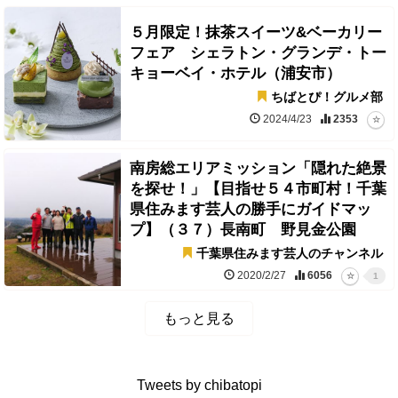
５月限定！抹茶スイーツ&ベーカリー
フェア シェラトン・グランデ・トー
キョーベイ・ホテル（浦安市）
ちばとぴ！グルメ部
2024/4/23
2353
南房総エリアミッション「隠れた絶景
を探せ！」【目指せ５４市町村！千葉
県住みます芸人の勝手にガイドマッ
プ】（３７）長南町 野見金公園
千葉県住みます芸人のチャンネル
2020/2/27
6056
1
もっと見る
Tweets by chibatopi