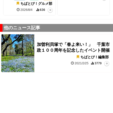
ちばとぴ！グルメ部
2026/8/4
636
他のニュース記事
加曽利貝塚で「春よ来い！」 千葉市
政１００周年を記念したイベント開催
ちばとぴ！編集部
2021/2/25
3779