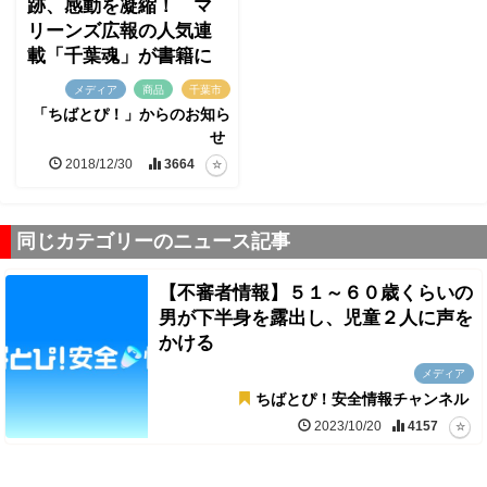
跡、感動を凝縮！ マ
リーンズ広報の人気連
載「千葉魂」が書籍に
メディア
商品
千葉市
「ちばとぴ！」からのお知ら
せ
2018/12/30
3664
同じカテゴリーのニュース記事
【不審者情報】５１～６０歳くらいの
男が下半身を露出し、児童２人に声を
かける
メディア
ちばとぴ！安全情報チャンネル
2023/10/20
4157