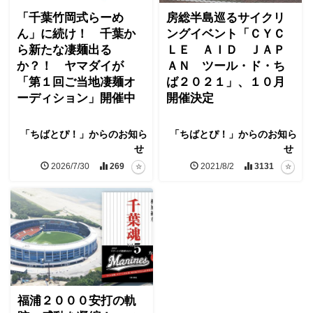
「千葉竹岡式らーめ
房総半島巡るサイクリ
ん」に続け！ 千葉か
ングイベント「ＣＹＣ
ら新たな凄麺出る
ＬＥ ＡＩＤ ＪＡＰ
か？！ ヤマダイが
ＡＮ ツール・ド・ち
「第１回ご当地凄麺オ
ば２０２１」、１０⽉
ーディション」開催中
開催決定
「ちばとぴ！」からのお知ら
「ちばとぴ！」からのお知ら
せ
せ
2026/7/30
269
2021/8/2
3131
福浦２０００安打の軌