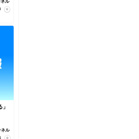
ンネル
8
る」
ンネル
1