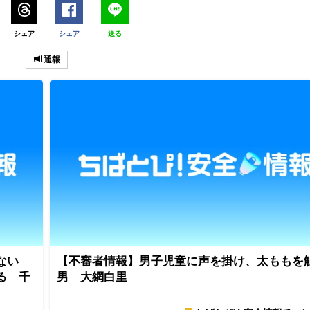
シェア
シェア
送る
通報
ない
【不審者情報】男子児童に声を掛け、太ももを
る 千
男 大網白里