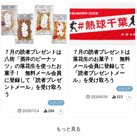
７月の読者プレゼントは
７月の読者プレゼントは
八街「酒井のピーナッ
落花生のお菓子！ 無料
ツ」の落花生を使ったお
メール会員に登録して
菓子！ 無料メール会員
「読者プレゼントメー
に登録して「読者プレゼ
ル」を受け取ろう
ントメール」を受け取ろ
メディア
う
2026/6/26
323
メディア
2026/7/14
266
もっと見る