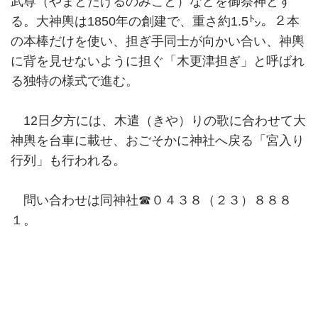
武尊（やまとたけるのみこと）などを御祭神とす
る。大神輿は1850年の創建で、重さ約1.5㌧。２本
の本棒だけを使い、担ぎ手同士が向かい合い、神輿
に背を見せないように担ぐ「木更津担ぎ」と呼ばれ
る独特の様式で進む。
12日夕方には、木遣（きや）りの歌に合わせて大
神輿を台車に載せ、おごそかに神社へ戻る「宮入り
行列」も行われる。
問い合わせは同神社☎︎０４３８（２３）８８８
１。