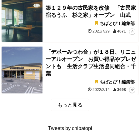
築１２９年の古民家を改修 「古民家
宿るうふ 杉之家」オープン 山武
ちばとぴ！編集部
2021/7/29
4671
「デポーみつわ台」が１８日、リニュ
ーアルオープン お買い得品やプレゼ
ントも 生活クラブ生活協同組合・千
葉
ちばとぴ！編集部
2022/2/14
3698
もっと見る
Tweets by chibatopi