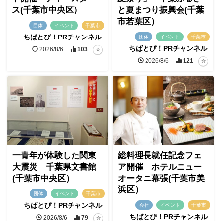
ス(千葉市中央区）
と夏まつり振興会(千葉
市若葉区）
団体
イベント
千葉市
ちばとぴ！PRチャンネル
団体
イベント
千葉市
ちばとぴ！PRチャンネル
2026/8/6
103
2026/8/6
121
一青年が体験した関東
総料理長就任記念フェ
大震災 千葉県文書館
ア開催 ホテルニュー
(千葉市中央区）
オータニ幕張(千葉市美
浜区）
団体
イベント
千葉市
ちばとぴ！PRチャンネル
会社
イベント
千葉市
ちばとぴ！PRチャンネル
2026/8/6
79