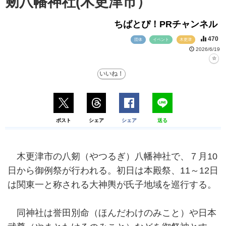
剱八幡神社(木更津市）
ちばとぴ！PRチャンネル
470
団体
イベント
木更津
2026/6/19
ポスト
シェア
シェア
送る
木更津市の八剱（やつるぎ）八幡神社で、７月10
日から御例祭が行われる。初日は本殿祭、11～12日
は関東一と称される大神輿が氏子地域を巡行する。
同神社は誉田別命（ほんだわけのみこと）や日本