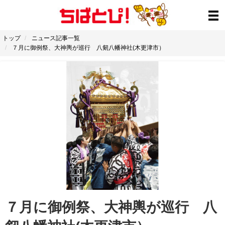
トップ
ニュース記事一覧
７月に御例祭、大神輿が巡行 八剱八幡神社(木更津市）
７月に御例祭、大神輿が巡行 八