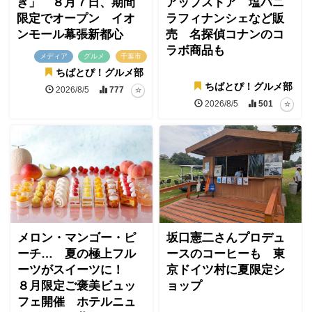
ぎ」 ８月７日、期間
アップストア 塩バニ
限定でオープン イオ
ラフィナンシェなど販
ンモール幕張新都心
売 名探偵コナンのコ
ラボ商品も
メディア
グルメ
千葉市
ちばとぴ！グルメ部
ちばとぴ！グルメ部
2026/8/5
777
2026/8/5
501
メロン・マンゴー・ピ
坂口憲二さんプロデュ
ーチ… 夏の極上フル
ースのコーヒーも 東
ーツがスイーツに！
京ドイツ村に夏限定シ
８月限定ご褒美ビュッ
ョップ
フェ開催 ホテルニュ