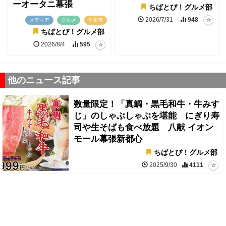
ーオータニ幕張
ちばとぴ！グルメ部
2026/7/31
948
メディア
グルメ
千葉市
ちばとぴ！グルメ部
2026/8/4
595
他のニュース記事
数量限定！「真鯛・黒毛和牛・牛みす
じ」のしゃぶしゃぶを堪能 にぎり寿
司や生そばも食べ放題 八献 イオン
モール幕張新都心
ちばとぴ！グルメ部
2025/9/30
4111