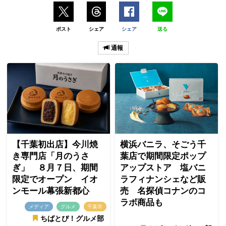
ポスト
シェア
シェア
送る
通報
【千葉初出店】今川焼
横浜バニラ、そごう千
き専門店「月のうさ
葉店で期間限定ポップ
ぎ」 ８月７日、期間
アップストア 塩バニ
限定でオープン イオ
ラフィナンシェなど販
ンモール幕張新都心
売 名探偵コナンのコ
ラボ商品も
メディア
グルメ
千葉市
ちばとぴ！グルメ部