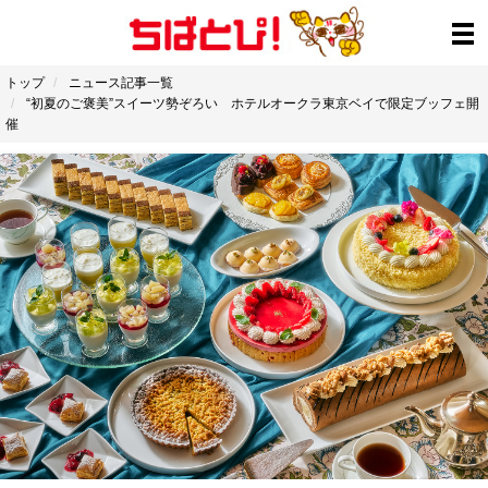
トップ
ニュース記事一覧
“初夏のご褒美”スイーツ勢ぞろい ホテルオークラ東京ベイで限定ブッフェ開
催