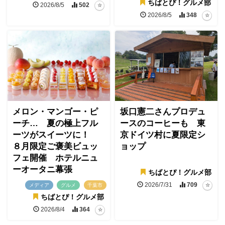
ちばとぴ！グルメ部
2026/8/5
502
2026/8/5
348
メロン・マンゴー・ピ
坂口憲二さんプロデュ
ーチ… 夏の極上フル
ースのコーヒーも 東
ーツがスイーツに！
京ドイツ村に夏限定シ
８月限定ご褒美ビュッ
ョップ
フェ開催 ホテルニュ
ーオータニ幕張
ちばとぴ！グルメ部
2026/7/31
709
メディア
グルメ
千葉市
ちばとぴ！グルメ部
2026/8/4
364