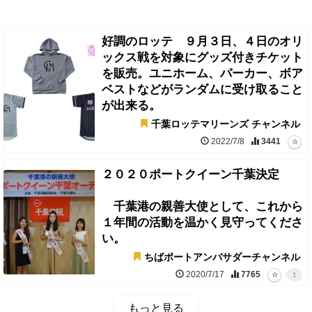
好調のロッテ ９月３日、４日のオリ
ックス戦を対象にグッズ付きチケット
を販売。ユニホーム、パーカー、ボア
ベストなどがランダムに受け取ること
が出来る。
千葉ロッテマリーンズ チャンネル
2022/7/8
3441
２０２０ポートクイーン千葉決定
千葉港の親善大使として、これから
１年間の活動を温かく見守ってくださ
い。
ちばポートアンバサダーチャンネル
2020/7/17
7765
1
もっと見る