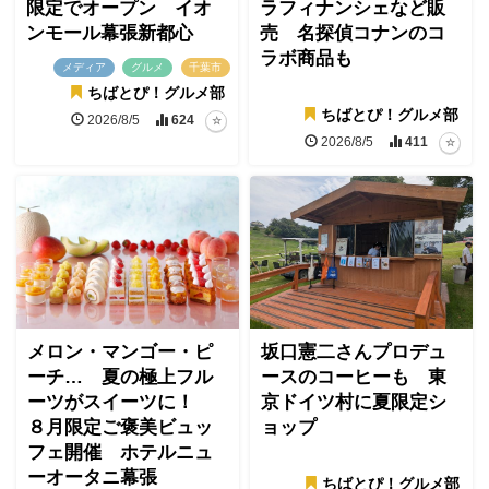
限定でオープン イオ
ラフィナンシェなど販
ンモール幕張新都心
売 名探偵コナンのコ
ラボ商品も
メディア
グルメ
千葉市
ちばとぴ！グルメ部
ちばとぴ！グルメ部
2026/8/5
624
2026/8/5
411
メロン・マンゴー・ピ
坂口憲二さんプロデュ
ーチ… 夏の極上フル
ースのコーヒーも 東
ーツがスイーツに！
京ドイツ村に夏限定シ
８月限定ご褒美ビュッ
ョップ
フェ開催 ホテルニュ
ーオータニ幕張
ちばとぴ！グルメ部