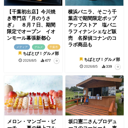
【千葉初出店】今川焼
横浜バニラ、そごう千
き専門店「月のうさ
葉店で期間限定ポップ
ぎ」 ８月７日、期間
アップストア 塩バニ
限定でオープン イオ
ラフィナンシェなど販
ンモール幕張新都心
売 名探偵コナンのコ
ラボ商品も
メディア
グルメ
千葉市
ちばとぴ！グルメ部
ちばとぴ！グルメ部
2026/8/5
477
2026/8/5
339
メロン・マンゴー・ピ
坂口憲二さんプロデュ