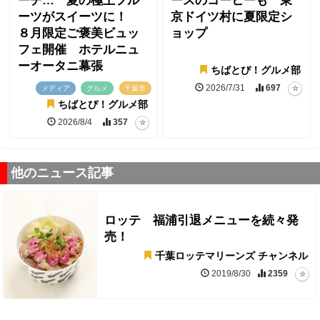
ーチ… 夏の極上フル
ースのコーヒーも 東
ーツがスイーツに！
京ドイツ村に夏限定シ
８月限定ご褒美ビュッ
ョップ
フェ開催 ホテルニュ
ーオータニ幕張
ちばとぴ！グルメ部
2026/7/31
697
メディア
グルメ
千葉市
ちばとぴ！グルメ部
2026/8/4
357
他のニュース記事
ロッテ 福浦引退メニューを続々発
売！
千葉ロッテマリーンズ チャンネル
2019/8/30
2359