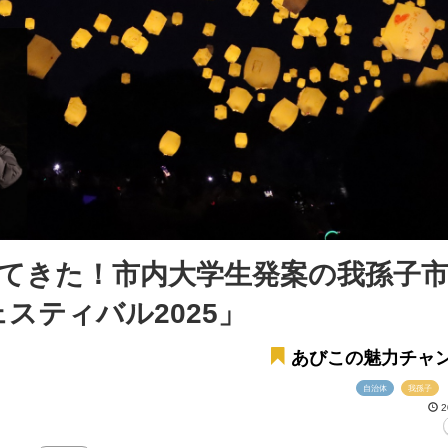
やってきた！市内大学生発案の我孫子
ェスティバル2025」
あびこの魅力チャ
自治体
我孫子
2