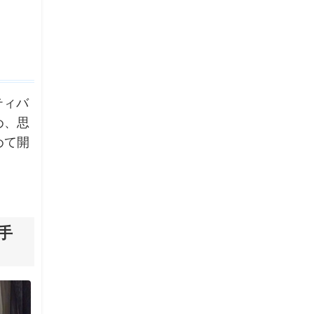
ティバ
め、思
めて開
手