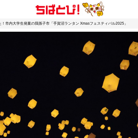
きた！市内大学生発案の我孫子市「手賀沼ランタン Xmasフェスティバル2025」