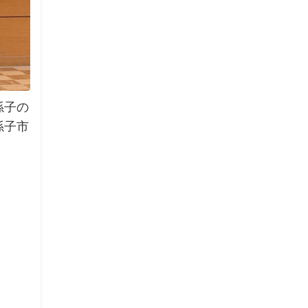
孫子の
孫子市