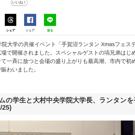
シェア
シェア
送る
院大学の共催イベント「手賀沼ランタン Xmasフェス
広場で開催されました。スペシャルゲストの塙兄弟はじ
けて一斉に放つと会場の盛り上がりも最高潮、市内で初
で賑わいました。
ムの学生と大村中央学院大学長、ランタンを
25)