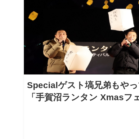
Specialゲスト塙兄弟も
「手賀沼ランタン Xmasフ