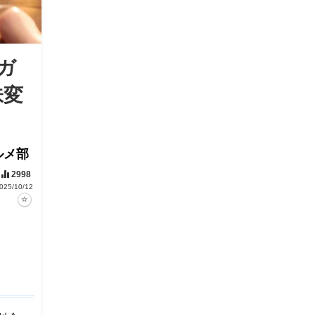
ガ
味変
ルメ部
2998
025/10/12