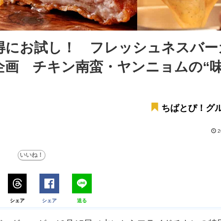
得にお試し！ フレッシュネスバー
企画 チキン南蛮・ヤンニョムの“
ちばとぴ！グ
2
シェア
シェア
送る