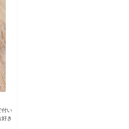
で付い
お好き