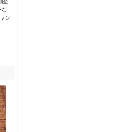
別企
ーな
キャン