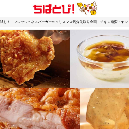
試し！ フレッシュネスバーガーのクリスマス気分先取り企画 チキン南蛮・ヤンニ