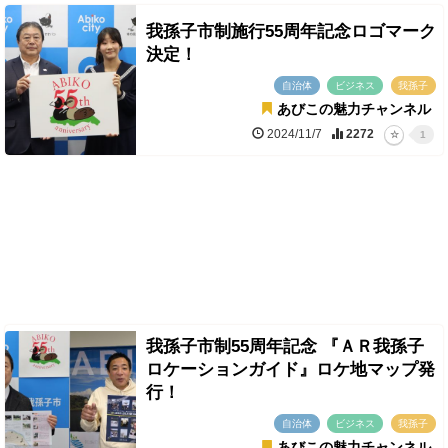
我孫子市制施行55周年記念ロゴマーク
決定！
自治体
ビジネス
我孫子
あびこの魅力チャンネル
2024/11/7
2272
1
我孫子市制55周年記念 『ＡＲ我孫子
ロケーションガイド』ロケ地マップ発
行！
自治体
ビジネス
我孫子
あびこの魅力チャンネル