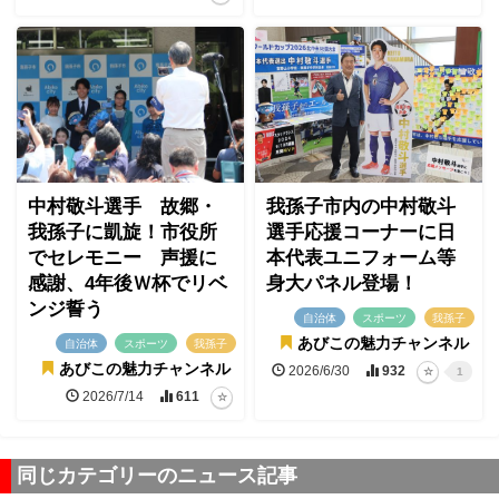
中村敬斗選手 故郷・
我孫子市内の中村敬斗
我孫子に凱旋！市役所
選手応援コーナーに日
でセレモニー 声援に
本代表ユニフォーム等
感謝、4年後Ｗ杯でリベ
身大パネル登場！
ンジ誓う
自治体
スポーツ
我孫子
あびこの魅力チャンネル
自治体
スポーツ
我孫子
あびこの魅力チャンネル
2026/6/30
932
1
2026/7/14
611
同じカテゴリーのニュース記事