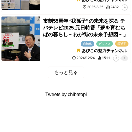
2025/3/25
2432
市制55周年“我孫子”の未来を探る チ
バテレビ2025.元日特番「夢を育むち
ばの暮らし～わが街の未来予想図～」
自治体
ビジネス
我孫子
あびこの魅力チャンネル
2024/12/24
1511
1
もっと見る
Tweets by chibatopi